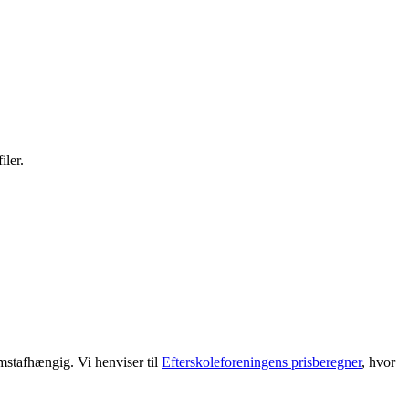
iler.
omstafhængig. Vi henviser til
Efterskoleforeningens prisberegner
, hvor