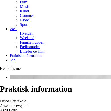
Film
Musik
Kunst
Gourmet
Global
Sport
24/7
Hverdag
Weekend
Familiegruppen
Fællesmødet
Billeder og film
Praktisk information
Job
Hello, it's me
Praktisk information
Osted Efterskole
Assendløsevejen 1
4320 Lejre