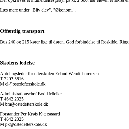
Der opkræves et indmeldelsesgebyr på kr. 2.500, når eleven er sikret en p
Læs mere under "Bliv elev", "Økonomi".
Offentlig transport
Bus 240 og 215 kører lige til døren. God forbindelse til Roskilde, Rin
Skolens ledelse
Afdelingsleder for efterskolen Erland Wendt Lorenzen
T 2293 5816
M el@ostedefterskole.dk
Administrationschef Bodil Mielke
T 4642 2325
M bm@ostedefterskole.dk
Forstander Per Krøis Kjærsgaard
T 4642 2325
M pk@ostedefterskole.dk