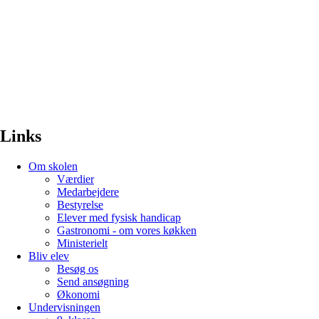
Links
Om skolen
Værdier
Medarbejdere
Bestyrelse
Elever med fysisk handicap
Gastronomi - om vores køkken
Ministerielt
Bliv elev
Besøg os
Send ansøgning
Økonomi
Undervisningen