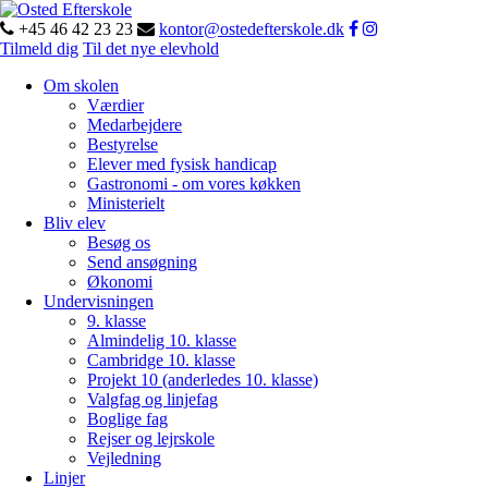
+45 46 42 23 23
kontor@ostedefterskole.dk
Tilmeld dig
Til det nye elevhold
Om skolen
Værdier
Medarbejdere
Bestyrelse
Elever med fysisk handicap
Gastronomi - om vores køkken
Ministerielt
Bliv elev
Besøg os
Send ansøgning
Økonomi
Undervisningen
9. klasse
Almindelig 10. klasse
Cambridge 10. klasse
Projekt 10 (anderledes 10. klasse)
Valgfag og linjefag
Boglige fag
Rejser og lejrskole
Vejledning
Linjer