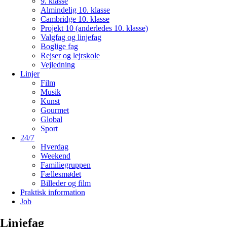
9. klasse
Almindelig 10. klasse
Cambridge 10. klasse
Projekt 10 (anderledes 10. klasse)
Valgfag og linjefag
Boglige fag
Rejser og lejrskole
Vejledning
Linjer
Film
Musik
Kunst
Gourmet
Global
Sport
24/7
Hverdag
Weekend
Familiegruppen
Fællesmødet
Billeder og film
Praktisk information
Job
Linjefag