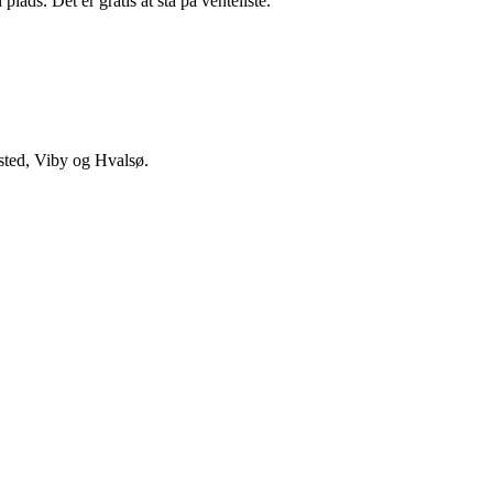
lads. Det er gratis at stå på venteliste.
gsted, Viby og Hvalsø.