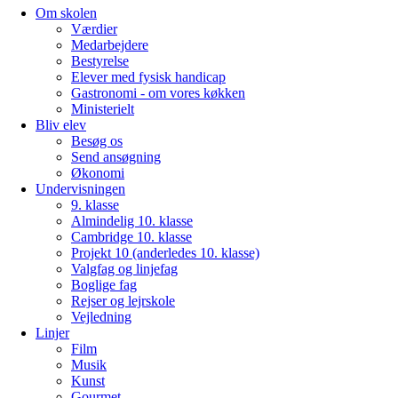
Om skolen
Værdier
Medarbejdere
Bestyrelse
Elever med fysisk handicap
Gastronomi - om vores køkken
Ministerielt
Bliv elev
Besøg os
Send ansøgning
Økonomi
Undervisningen
9. klasse
Almindelig 10. klasse
Cambridge 10. klasse
Projekt 10 (anderledes 10. klasse)
Valgfag og linjefag
Boglige fag
Rejser og lejrskole
Vejledning
Linjer
Film
Musik
Kunst
Gourmet