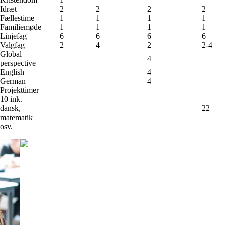
Idræt
2
2
2
2
Fællestime
1
1
1
1
Familiemøde
1
1
1
1
Linjefag
6
6
6
6
Valgfag
2
4
2
2-4
Global
4
perspective
English
4
German
4
Projekttimer
10 ink.
dansk,
22
matematik
osv.