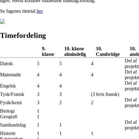
ugen. Hertil kommer studietime mandag-torsdag.
Se fagenes timetal
her
Timefordeling
9.
10. klasse
10.
10.
klasse
almindelig
Cambridge
ande
Del af
Dansk
5
5
4
projekt
Del af
Matematik
4
4
4
projekt
Del af
Engelsk
4
4
projekt
Tysk/Fransk
3
3
(3 hvis fransk)
Del af
Fysik/kemi
3
2
2
projekt
Biologi
1
Geografi
1
Del af
Samfundsfag
1
1
projekt
Historie
1
1
1
Kristendom
1