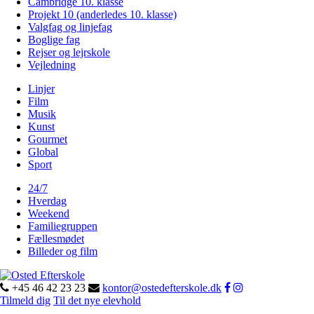
Cambridge 10. klasse
Projekt 10 (anderledes 10. klasse)
Valgfag og linjefag
Boglige fag
Rejser og lejrskole
Vejledning
Linjer
Film
Musik
Kunst
Gourmet
Global
Sport
24/7
Hverdag
Weekend
Familiegruppen
Fællesmødet
Billeder og film
+45 46 42 23 23
kontor@ostedefterskole.dk
Tilmeld dig
Til det nye elevhold