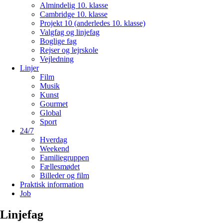
Almindelig 10. klasse
Cambridge 10. klasse
Projekt 10 (anderledes 10. klasse)
Valgfag og linjefag
Boglige fag
Rejser og lejrskole
Vejledning
Linjer
Film
Musik
Kunst
Gourmet
Global
Sport
24/7
Hverdag
Weekend
Familiegruppen
Fællesmødet
Billeder og film
Praktisk information
Job
Linjefag