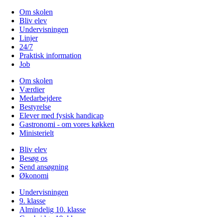
Om skolen
Bliv elev
Undervisningen
Linjer
24/7
Praktisk information
Job
Om skolen
Værdier
Medarbejdere
Bestyrelse
Elever med fysisk handicap
Gastronomi - om vores køkken
Ministerielt
Bliv elev
Besøg os
Send ansøgning
Økonomi
Undervisningen
9. klasse
Almindelig 10. klasse