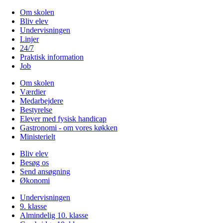
Om skolen
Bliv elev
Undervisningen
Linjer
24/7
Praktisk information
Job
Om skolen
Værdier
Medarbejdere
Bestyrelse
Elever med fysisk handicap
Gastronomi - om vores køkken
Ministerielt
Bliv elev
Besøg os
Send ansøgning
Økonomi
Undervisningen
9. klasse
Almindelig 10. klasse