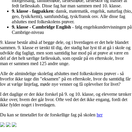
morgensang, familiemøde, fællesmøde, fælleskor og masser af
fedt fællesskab. Disse fag har man sammen med 10. klasse.
9. klasse - fagpakken
: dansk, matematik, engelsk, naturfag (bio,
geo, fysik/kemi), samfundsfag, tysk/fransk osv. Alle disse fag
afsluttes med folkeskolens prøver.
9. klasse - Cambridge English
- følg engelskundervisningen på
Cambrige-niveau
9. klasse består altså af begge dele, og i hverdagen er det hele blandet
sammen. 9. klasse er tænkt til dig, der stadig har lyst til at gå i skole og
udvikle dig fagligt, men som samtidig har mod på at prøve at være en
del af det helt særlige fællesskab, som opstår på en efterskole, hvor
man er sammen med 125 andre unge.
Alle de almindelige skolefag afsluttes med folkeskolens prøver - så
hvorfor ikke tage din "eksamen" på en efterskole, hvor du samtidig får
lov at vælge linjefag, møde nye venner og få oplevelser for livet?
I det daglige er der ikke forskel på 9. og 10. klasse, og eleverne tænker
ikke over, hvem der går hvor. Ofte ved det det ikke engang, fordi det
ikke fylder noget i hverdagen.
Du kan se timetallet for de forskellige fag på skolen
her