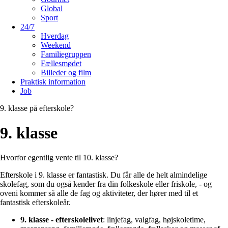
Global
Sport
24/7
Hverdag
Weekend
Familiegruppen
Fællesmødet
Billeder og film
Praktisk information
Job
9. klasse på efterskole?
9. klasse
Hvorfor egentlig vente til 10. klasse?
Efterskole i 9. klasse er fantastisk. Du får alle de helt almindelige
skolefag, som du også kender fra din folkeskole eller friskole, - og
oveni kommer så alle de fag og aktiviteter, der hører med til et
fantastisk efterskoleår.
9. klasse - efterskolelivet
: linjefag, valgfag, højskoletime,