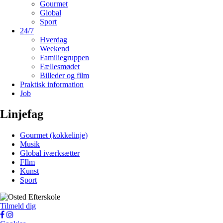
Gourmet
Global
Sport
24/7
Hverdag
Weekend
Familiegruppen
Fællesmødet
Billeder og film
Praktisk information
Job
Linjefag
Gourmet (kokkelinje)
Musik
Global iværksætter
FIlm
Kunst
Sport
Tilmeld dig