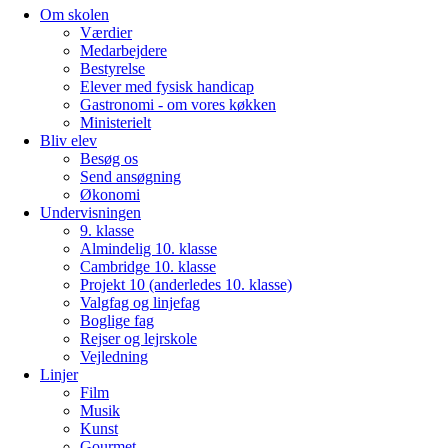
Om skolen
Værdier
Medarbejdere
Bestyrelse
Elever med fysisk handicap
Gastronomi - om vores køkken
Ministerielt
Bliv elev
Besøg os
Send ansøgning
Økonomi
Undervisningen
9. klasse
Almindelig 10. klasse
Cambridge 10. klasse
Projekt 10 (anderledes 10. klasse)
Valgfag og linjefag
Boglige fag
Rejser og lejrskole
Vejledning
Linjer
Film
Musik
Kunst
Gourmet