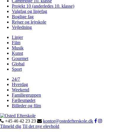
Cambridge 10. klasse
Projekt 10 (anderledes 10. klasse)
Valgfag og linjefag
Boglige fag
Rejser og lejrskole
Vejledning
Linjer
Film
Musik
Kunst
Gourmet
Global
Sport
24/7
Hverdag
Weekend
Familiegruppen
Fællesmødet
Billeder og film
+45 46 42 23 23
kontor@ostedefterskole.dk
Tilmeld dig
Til det nye elevhold