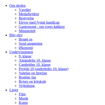
Om skolen
Værdier
Medarbejdere
Bestyrelse
Elever med fysisk handicap
Gastronomi - om vores køkken
Ministerielt
Bliv elev
Besøg os
Send ansøgning
Økonomi
Undervisningen
9. klasse
Almindelig 10. klasse
Cambridge 10. klasse
Projekt 10 (anderledes 10. klasse)
Valgfag og linjefag
Boglige fag
Rejser og lejrskole
Vejledning
Linjer
Film
Musik
Kunst