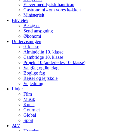
Elever med fysisk handicap
Gastronomi - om vores køkken
Ministerielt
Bliv elev
Besøg os
Send ansøgning
Økonomi
Undervisningen
9. klasse
Almindelig 10. klasse
Cambridge 10. klasse
Projekt 10 (anderledes 10. klasse)
Valgfag og linjefag
Boglige fag
Rejser og lejrskole
Vejledning
Linjer
Film
Musik
Kunst
Gourmet
Global
Sport
24/7
Hverdag