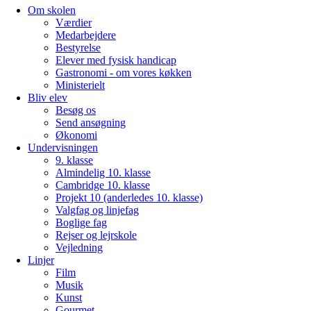
Om skolen
Værdier
Medarbejdere
Bestyrelse
Elever med fysisk handicap
Gastronomi - om vores køkken
Ministerielt
Bliv elev
Besøg os
Send ansøgning
Økonomi
Undervisningen
9. klasse
Almindelig 10. klasse
Cambridge 10. klasse
Projekt 10 (anderledes 10. klasse)
Valgfag og linjefag
Boglige fag
Rejser og lejrskole
Vejledning
Linjer
Film
Musik
Kunst
Gourmet