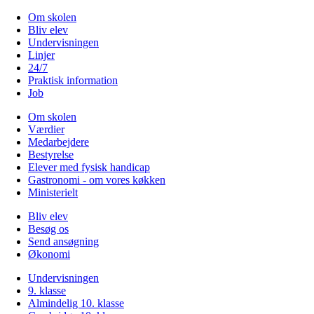
Om skolen
Bliv elev
Undervisningen
Linjer
24/7
Praktisk information
Job
Om skolen
Værdier
Medarbejdere
Bestyrelse
Elever med fysisk handicap
Gastronomi - om vores køkken
Ministerielt
Bliv elev
Besøg os
Send ansøgning
Økonomi
Undervisningen
9. klasse
Almindelig 10. klasse