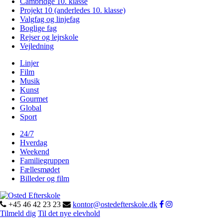
Cambridge 10. klasse
Projekt 10 (anderledes 10. klasse)
Valgfag og linjefag
Boglige fag
Rejser og lejrskole
Vejledning
Linjer
Film
Musik
Kunst
Gourmet
Global
Sport
24/7
Hverdag
Weekend
Familiegruppen
Fællesmødet
Billeder og film
+45 46 42 23 23
kontor@ostedefterskole.dk
Tilmeld dig
Til det nye elevhold