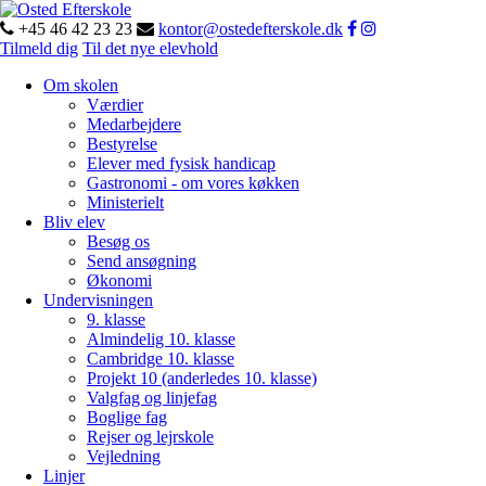
+45 46 42 23 23
kontor@ostedefterskole.dk
Tilmeld dig
Til det nye elevhold
Om skolen
Værdier
Medarbejdere
Bestyrelse
Elever med fysisk handicap
Gastronomi - om vores køkken
Ministerielt
Bliv elev
Besøg os
Send ansøgning
Økonomi
Undervisningen
9. klasse
Almindelig 10. klasse
Cambridge 10. klasse
Projekt 10 (anderledes 10. klasse)
Valgfag og linjefag
Boglige fag
Rejser og lejrskole
Vejledning
Linjer