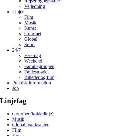
Rejser og lejrskole
Vejledning
Linjer
Film
Musik
Kunst
Gourmet
Global
Sport
24/7
Hverdag
Weekend
Familiegruppen
Fællesmødet
Billeder og film
Praktisk information
Job
Linjefag
Gourmet (kokkelinje)
Musik
Global iværksætter
FIlm
Kunst