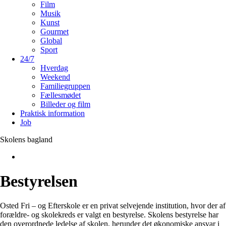
Film
Musik
Kunst
Gourmet
Global
Sport
24/7
Hverdag
Weekend
Familiegruppen
Fællesmødet
Billeder og film
Praktisk information
Job
Skolens bagland
Bestyrelsen
Osted Fri – og Efterskole er en privat selvejende institution, hvor der af
forældre- og skolekreds er valgt en bestyrelse. Skolens bestyrelse har
den overordnede ledelse af skolen, herunder det økonomiske ansvar i