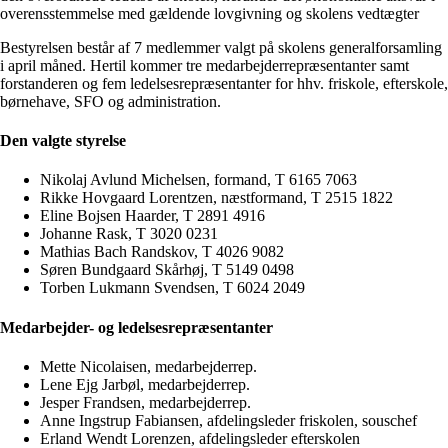
overensstemmelse med gældende lovgivning og skolens vedtægter
Bestyrelsen består af 7 medlemmer valgt på skolens generalforsamling
i april måned. Hertil kommer tre medarbejderrepræsentanter samt
forstanderen og fem ledelsesrepræsentanter for hhv. friskole, efterskole,
børnehave, SFO og administration.
Den valgte styrelse
Nikolaj Avlund Michelsen, formand, T 6165 7063
Rikke Hovgaard Lorentzen, næstformand, T 2515 1822
Eline Bojsen Haarder, T 2891 4916
Johanne Rask, T 3020 0231
Mathias Bach Randskov, T 4026 9082
Søren Bundgaard Skårhøj, T 5149 0498
Torben Lukmann Svendsen, T 6024 2049
Medarbejder- og ledelsesrepræsentanter
Mette Nicolaisen, medarbejderrep.
Lene Ejg Jarbøl, medarbejderrep.
Jesper Frandsen, medarbejderrep.
Anne Ingstrup Fabiansen, afdelingsleder friskolen, souschef
Erland Wendt Lorenzen, afdelingsleder efterskolen